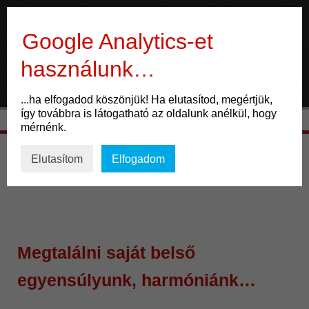
Gyógygomba
Google Analytics-et
használunk…
ÉLET
...ha elfogadod köszönjük! Ha elutasítod, megértjük,
így továbbra is látogatható az oldalunk anélkül, hogy
Mozgás
mérnénk.
Táplálkozás
Életmód
Elutasítom
Elfogadom
Gondolkodás
ENERGIA
Potencia
Megtalálni saját belső
Család
egyensúlyunk, harmóniánk…
Életmód