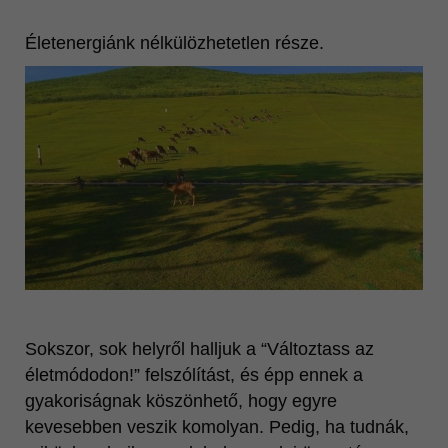
Vonzó megjelenés
Életenergiánk nélkülözhetetlen része.
MINŐSÉG
Ganoderma lucidum
Katalógusok
Videók
További oldalaink
Sokszor, sok helyről halljuk a “Változtass az
életmódodon!” felszólítást, és épp ennek a
gyakoriságnak köszönhető, hogy egyre
kevesebben veszik komolyan. Pedig, ha tudnák,