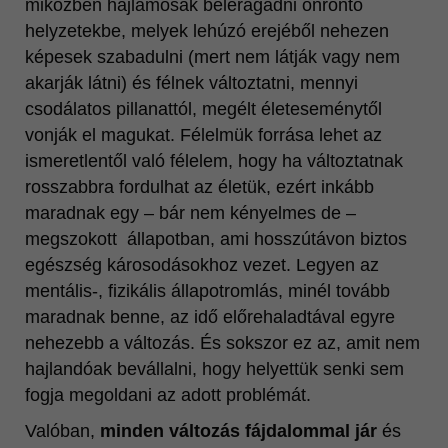
miközben hajlamosak beleragadni önrontó
helyzetekbe, melyek lehúzó erejéből nehezen
képesek szabadulni (mert nem látják vagy nem
akarják látni) és félnek változtatni, mennyi
csodálatos pillanattól, megélt életeseménytől
vonják el magukat. Félelmük forrása lehet az
ismeretlentől való félelem, hogy ha változtatnak
rosszabbra fordulhat az életük, ezért inkább
maradnak egy – bár nem kényelmes de –
megszokott állapotban, ami hosszútávon biztos
egészség károsodásokhoz vezet. Legyen az
mentális-, fizikális állapotromlás, minél tovább
maradnak benne, az idő előrehaladtával egyre
nehezebb a változás. És sokszor ez az, amit nem
hajlandóak bevállalni, hogy helyettük senki sem
fogja megoldani az adott problémát.
Valóban,
minden változás fájdalommal jár
és