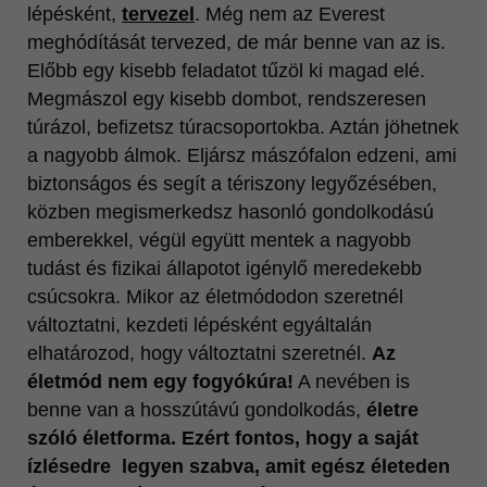
lépésként,
tervezel
. Még nem az Everest
meghódítását tervezed, de már benne van az is.
Előbb egy kisebb feladatot tűzöl ki magad elé.
Megmászol egy kisebb dombot, rendszeresen
túrázol, befizetsz túracsoportokba. Aztán jöhetnek
a nagyobb álmok. Eljársz mászófalon edzeni, ami
biztonságos és segít a tériszony legyőzésében,
közben megismerkedsz hasonló gondolkodású
emberekkel, végül együtt mentek a nagyobb
tudást és fizikai állapotot igénylő meredekebb
csúcsokra. Mikor az életmódodon szeretnél
változtatni, kezdeti lépésként egyáltalán
elhatározod, hogy változtatni szeretnél.
Az
életmód nem egy fogyókúra!
A nevében is
benne van a hosszútávú gondolkodás,
életre
szóló életforma. Ezért fontos, hogy a saját
ízlésedre legyen szabva, amit egész életeden