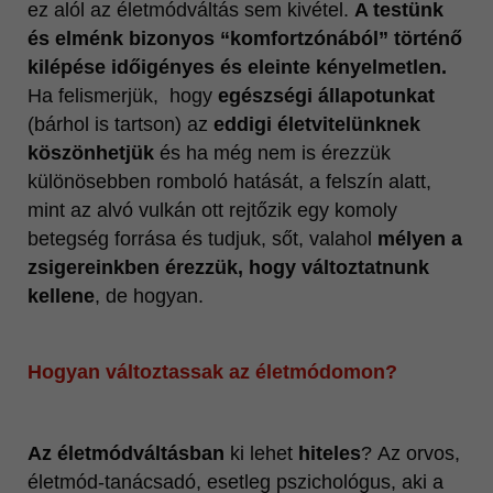
ez alól az életmódváltás sem kivétel.
A testünk
és elménk bizonyos “komfortzónából” történő
kilépése időigényes
és eleinte kényelmetlen.
Ha felismerjük, hogy
egészségi állapotunkat
(bárhol is tartson) az
eddigi életvitelünknek
köszönhetjük
és ha még nem is érezzük
különösebben romboló hatását, a felszín alatt,
mint az alvó vulkán ott rejtőzik egy komoly
betegség forrása és tudjuk, sőt, valahol
mélyen a
zsigereinkben érezzük, hogy változtatnunk
kellene
, de hogyan.
Hogyan változtassak az életmódomon?
Az életmódváltásban
ki lehet
hiteles
? Az orvos,
életmód-tanácsadó, esetleg pszichológus, aki a