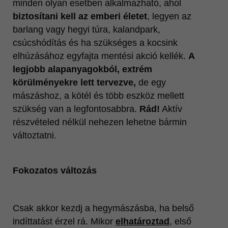
minden olyan esetben alkalmazható, ahol
biztosítani kell az emberi életet
, legyen az
barlang vagy hegyi túra, kalandpark,
csúcshódítás és ha szükséges a kocsink
elhúzásához egyfajta mentési akció kellék.
A
legjobb alapanyagokból, extrém
körülményekre lett tervezve,
de egy
mászáshoz, a kötél és több eszköz mellett
szükség van a legfontosabbra.
Rád!
Aktív
részvételed nélkül nehezen lehetne bármin
változtatni.
Fokozatos változás
Csak akkor kezdj a hegymászásba, ha belső
indíttatást érzel rá. Mikor
elhatároztad
, első