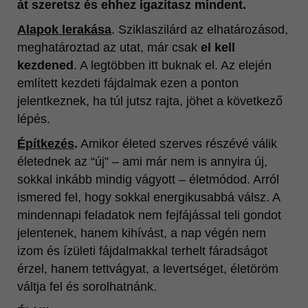
át szeretsz és ehhez igazítasz mindent.
Alapok lerakása
. Sziklaszilárd az elhatározásod,
meghatároztad az utat, már csak
el kell
kezdened
. A legtöbben itt buknak el. Az elején
említett kezdeti fájdalmak ezen a ponton
jelentkeznek, ha túl jutsz rajta, jöhet a következő
lépés.
Építkezés
.
Amikor életed szerves részévé válik
életednek az “új” – ami már nem is annyira új,
sokkal inkább mindig vágyott – életmódod. Arról
ismered fel, hogy sokkal energikusabbá válsz. A
mindennapi feladatok nem fejfájással teli gondot
jelentenek, hanem kihívást, a nap végén nem
izom és ízületi fájdalmakkal terhelt fáradságot
érzel, hanem tettvágyat, a levertséget, életöröm
váltja fel és sorolhatnánk.