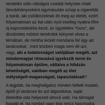
rendelés után válságos családi helyzete miatt
láncdohányosként egymásután szívja a cigarettát,
a barát, aki csődközelinek éli meg az életét, ezért
folyamatosan az ital után nyúl esetleg nyakra-főre
új kapcsolatokba kezd, az ügyeletes “Guru”, aki
dicséretes módon temérdek könyvet olvas a
témában, de mintha leckét mondana fel úgy ad
tanácsokat, mert közben maga nem éli azt,
vagy,
aki a tudatosságot valójában megéli, azt
mindennapjai ritmusává igyekszik tenni és
folyamatosan épülve, vállalva a hibázás
lehetőségét, valóban megéli az élet
mélységeit-magasságait, tapasztalásait
?
A legjobb, ha meghallgatsz minden felfelé mutató,
építő jó tanácsot és azt átgondolva, saját
életedbe oda helyezed ahová való. Ha támogat
fogadd el, ha rombol vagy épp nincs hasznodra