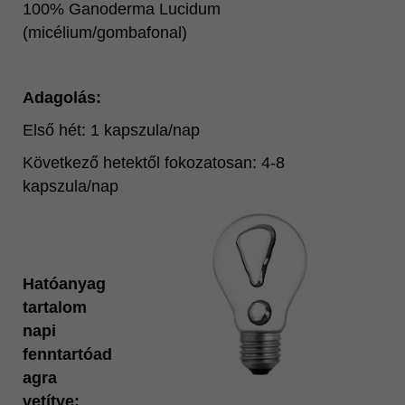
100% Ganoderma Lucidum
(micélium/gombafonal)
Adagolás:
Első hét: 1 kapszula/nap
Következő hetektől fokozatosan: 4-8
kapszula/nap
Hatóanyag
tartalom
napi
fenntartóad
agra
vetítve: