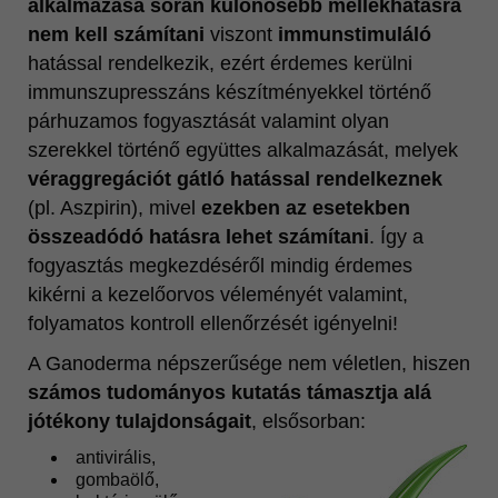
alkalmazása során különösebb mellékhatásra
nem kell számítani
viszont
immunstimuláló
hatással rendelkezik, ezért érdemes kerülni
immunszupresszáns készítményekkel történő
párhuzamos fogyasztását valamint olyan
szerekkel történő együttes alkalmazását, melyek
véraggregációt gátló hatással rendelkeznek
(pl. Aszpirin), mivel
ezekben az esetekben
összeadódó hatásra lehet számítani
. Így a
fogyasztás megkezdéséről mindig érdemes
kikérni a kezelőorvos véleményét valamint,
folyamatos kontroll ellenőrzését igényelni!
A Ganoderma népszerűsége nem véletlen, hiszen
számos tudományos kutatás támasztja alá
jótékony tulajdonságait
, elsősorban:
antivirális,
gombaölő,