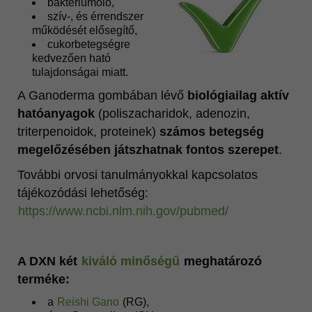
baktériumölő,
szív-, és érrendszer
működését elősegítő,
cukorbetegségre
kedvezően ható
tulajdonságai miatt.
A Ganoderma gombában lévő
biológiailag aktív
hatóanyagok
(poliszacharidok, adenozin,
triterpenoidok, proteinek)
számos betegség
megelőzésében
játszhatnak fontos szerepet
.
További orvosi tanulmányokkal kapcsolatos
tájékozódási lehetőség:
https://www.ncbi.nlm.nih.gov/pubmed/
A DXN két
kiváló minőségű
meghatározó
terméke:
a
Reishi Gano
(RG),