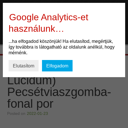
Gyógygomba
Google Analytics-et
használunk…
ÉLET
...ha elfogadod köszönjük! Ha elutasítod, megértjük,
így továbbra is látogatható az oldalunk anélkül, hogy
Mozgás
mérnénk.
Táplálkozás
GL (Ganoderma
Elutasítom
Elfogadom
Gondolkodás
Lucidum)
ENERGIA
Pecsétviaszgomba-
fonal por
Potencia
Család
Posted on
2022-01-23
Életmód