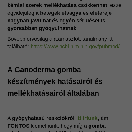
kémiai szerek mellékhatása csökkenhet
, ezzel
egyidejűleg
a betegek étvágya és életereje
nagyban javulhat és egyéb sérülései is
gyorsabban gyógyulhatnak
.
Bővebb orvosilag alátámasztott tanulmány itt
található:
https://www.ncbi.nlm.nih.gov/pubmed/
A Ganoderma gomba
készítmények hatásairól és
mellékhatásairól általában
A
gyógyhatású reakciókról
itt írtunk
,
ám
FONTOS
kiemelnünk, hogy míg
a gomba