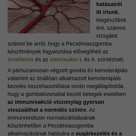
hatásairól
itt írtunk
,
kiegészítésk
ént, számos
vizsgálat
számol be arról, hogy a Pecsétviaszgomba
készítmények fogyasztása elősegítheti az
inretferon
és az
interleukin
I. és II. szintézisét.
A párhuzamosan végzett gomba és kemoterápiás
valamint az önállóan alkalmazott kemoterápiás
kezelés összehasonlítása során megállapították,
hogy a gombakivonattal kezelt betegek esetében
az immunreakció viszonylag gyorsan
visszaállhat a normális szintre
. Az
immunrendszer normalizálódásának
köszönhetően a Pecsétviaszgomba
alkalmazásának hatására a
sugárkezelés és a