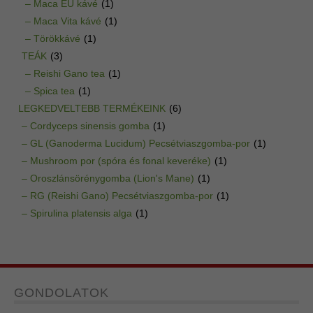
– Maca EU kávé
(1)
– Maca Vita kávé
(1)
– Törökkávé
(1)
TEÁK
(3)
– Reishi Gano tea
(1)
– Spica tea
(1)
LEGKEDVELTEBB TERMÉKEINK
(6)
– Cordyceps sinensis gomba
(1)
– GL (Ganoderma Lucidum) Pecsétviaszgomba-por
(1)
– Mushroom por (spóra és fonal keveréke)
(1)
– Oroszlánsörénygomba (Lion's Mane)
(1)
– RG (Reishi Gano) Pecsétviaszgomba-por
(1)
– Spirulina platensis alga
(1)
GONDOLATOK