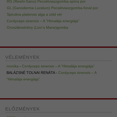
RG (Reishi Gano) Pecsétviaszgomba-spóra por
GL (Ganoderma Lucidum) Pecsétviaszgomba-fonal por
Spirulina platensis alga a zöld vér
Cordyceps sinensis – A “Himalája energiája”
Oroszlánsörény (Lion’s Mane)gomba
VÉLEMÉNYEK
monika
-
Cordyceps sinensis – A “Himalája energiája”
BALÁZSNÉ TOLNAI RENÁTA
-
Cordyceps sinensis – A
“Himalája energiája”
ELŐZMÉNYEK