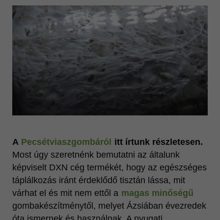
Vonzó megjelenés
MINŐSÉG
Ganoderma lucidum
Katalógusok
Videók
További oldalaink
A
Pecsétviaszgombáról
itt írtunk részletesen.
Most úgy szeretnénk bemutatni az általunk
képviselt DXN cég termékét, hogy az egészséges
táplálkozás iránt érdeklődő tisztán lássa, mit
várhat el és mit nem ettől a
magas minőségű
gombakészítménytől, melyet Ázsiában évezredek
óta ismernek és használnak. A nyugati