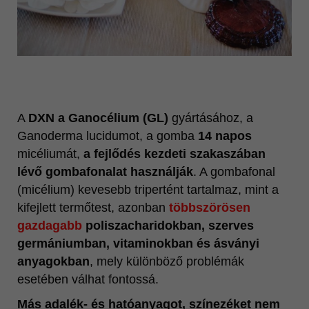
A
DXN a Ganocélium (GL)
gyártásához, a
Ganoderma lucidumot, a gomba
14 napos
micéliumát,
a fejlődés kezdeti szakaszában
lévő gombafonalat használják
. A gombafonal
(micélium) kevesebb tripertént tartalmaz, mint a
kifejlett termőtest, azonban
többszörösen
gazdagabb
poliszacharidokban, szerves
germániumban, vitaminokban és ásványi
anyagokban
, mely különböző problémák
esetében válhat fontossá.
Más adalék- és hatóanyagot, színezéket nem