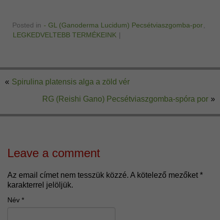
Posted in
- GL (Ganoderma Lucidum) Pecsétviaszgomba-por
,
LEGKEDVELTEBB TERMÉKEINK
|
«
Spirulina platensis alga a zöld vér
RG (Reishi Gano) Pecsétviaszgomba-spóra por
»
Leave a comment
Az email címet nem tesszük közzé.
A kötelező mezőket
*
karakterrel jelöljük.
Név
*