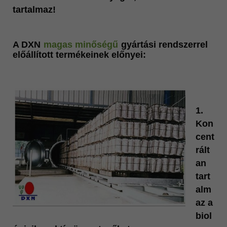
tartalmaz!
A DXN
magas minőségű
gyártási rendszerrel
előállított termékeinek előnyei:
1.
Kon
cent
rált
an
tart
alm
az a
biol