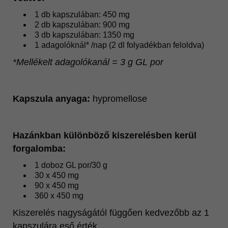
1 db kapszulában: 450 mg
2 db kapszulában: 900 mg
3 db kapszulában: 1350 mg
1 adagolóknál* /nap (2 dl folyadékban feloldva)
*Mellékelt adagolókanál = 3 g GL por
Kapszula anyaga:
hypromellose
Hazánkban különböző kiszerelésben kerül
forgalomba:
1 doboz GL por/30 g
30 x 450 mg
90 x 450 mg
360 x 450 mg
Kiszerelés nagyságától függően kedvezőbb az 1
kapszulára eső érték.