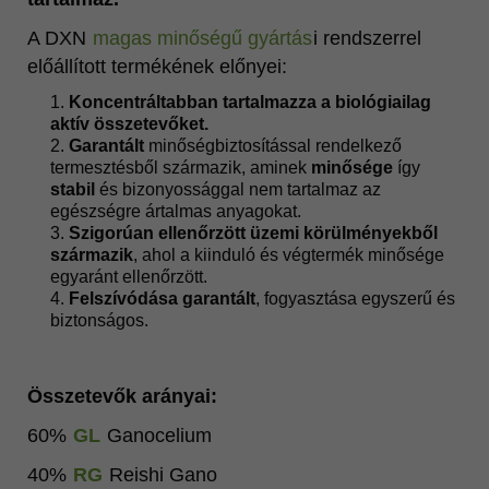
A DXN
magas minőségű gyártás
i rendszerrel
előállított termékének előnyei:
Koncentráltabban tartalmazza a biológiailag
aktív összetevőket.
Garantált
minőségbiztosítással rendelkező
termesztésből származik, aminek
minősége
így
stabil
és bizonyossággal nem tartalmaz az
egészségre ártalmas anyagokat.
Szigorúan ellenőrzött üzemi körülményekből
származik
, ahol a kiinduló és végtermék minősége
egyaránt ellenőrzött.
Felszívódása garantált
, fogyasztása egyszerű és
biztonságos.
Összetevők arányai:
60%
GL
Ganocelium
40%
RG
Reishi Gano