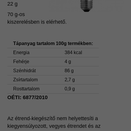
22 g
70 g-os
kiszerelésben is elérhető.
Tápanyag tartalom 100g termékben:
Energia
384 kcal
Fehérje
4 g
Szénhidrát
86 g
Zsírtartalom
2,7 g
Rosttartalom
0,9 g
OÉTI: 6877/2010
Az étrend-kiegészítő nem helyettesíti a
kiegyensúlyozott, vegyes étrendet és az