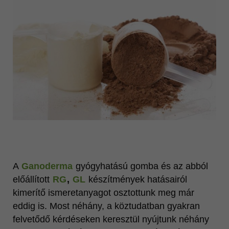
Vonzó megjelenés
MINŐSÉG
Ganoderma lucidum
Katalógusok
Videók
További oldalaink
A
Ganoderma
gyógyhatású gomba és az abból
előállított
RG
,
GL
készítmények hatásairól
kimerítő ismeretanyagot osztottunk meg már
eddig is. Most néhány, a köztudatban gyakran
felvetődő kérdéseken keresztül nyújtunk néhány