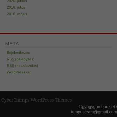
2020. június
2016. július
2016. május
META
Bejelentkezés
RSS
(bejegyzés)
RSS
(hozzászólás)
WordPress.org
CyberChimps WordPress Themes
©gyogygombauzlet /
tempusteam@gmail.com