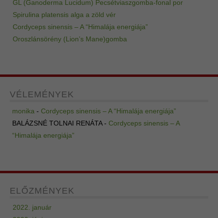
GL (Ganoderma Lucidum) Pecsétviaszgomba-fonal por
Spirulina platensis alga a zöld vér
Cordyceps sinensis – A “Himalája energiája”
Oroszlánsörény (Lion’s Mane)gomba
VÉLEMÉNYEK
monika
-
Cordyceps sinensis – A “Himalája energiája”
BALÁZSNÉ TOLNAI RENÁTA
-
Cordyceps sinensis – A
“Himalája energiája”
ELŐZMÉNYEK
2022. január