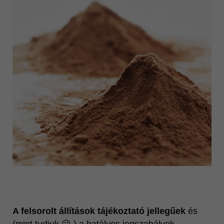
A felsorolt állítások tájékoztató jellegűek
és