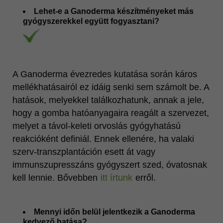
Lehet-e a Ganoderma készítményeket más
gyógyszerekkel együtt fogyasztani?
A Ganoderma évezredes kutatása során káros
mellékhatásairól ez idáig senki sem számolt be. A
hatások, melyekkel találkozhatunk, annak a jele,
hogy a gomba hatóanyagaira reagált a szervezet,
melyet a távol-keleti orvoslás gyógyhatású
reakcióként definiál. Ennek ellenére, ha valaki
szerv-transzplantáción esett át vagy
immunszupresszáns gyógyszert szed, óvatosnak
kell lennie. Bővebben
itt írtunk
erről.
Mennyi időn belül jelentkezik a Ganoderma
kedvező hatása?