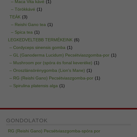
– Maca Vita kávé
(1)
– Törökkávé
(1)
TEÁK
(3)
– Reishi Gano tea
(1)
– Spica tea
(1)
LEGKEDVELTEBB TERMÉKEINK
(6)
– Cordyceps sinensis gomba
(1)
– GL (Ganoderma Lucidum) Pecsétviaszgomba-por
(1)
– Mushroom por (spóra és fonal keveréke)
(1)
– Oroszlánsörénygomba (Lion's Mane)
(1)
– RG (Reishi Gano) Pecsétviaszgomba-por
(1)
– Spirulina platensis alga
(1)
GONDOLATOK
RG (Reishi Gano) Pecsétviaszgomba-spóra por