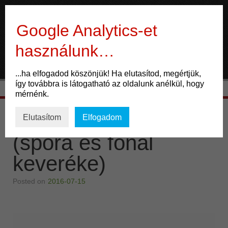
Gyógygomba
Google Analytics-et
használunk…
ÉLET
...ha elfogadod köszönjük! Ha elutasítod, megértjük,
így továbbra is látogatható az oldalunk anélkül, hogy
Mozgás
mérnénk.
Táplálkozás
Mushroom por
Elutasítom
Elfogadom
Gondolkodás
(spóra és fonal
ENERGIA
keveréke)
Potencia
Posted on
2016-07-15
Család
Életmód