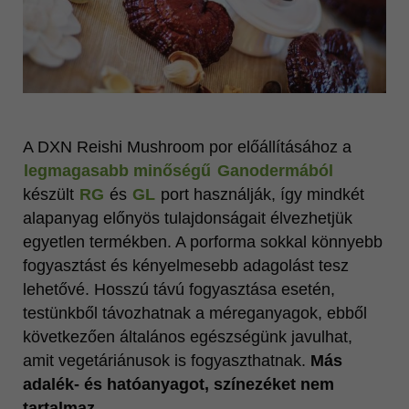
A DXN Reishi Mushroom por előállításához a
legmagasabb minőségű
Ganodermából
készült
RG
és
GL
port használják, így mindkét
alapanyag előnyös tulajdonságait élvezhetjük
egyetlen termékben. A porforma sokkal könnyebb
fogyasztást és kényelmesebb adagolást tesz
lehetővé. Hosszú távú fogyasztása esetén,
testünkből távozhatnak a méreganyagok, ebből
következően általános egészségünk javulhat,
amit vegetáriánusok is fogyaszthatnak.
Más
adalék- és hatóanyagot, színezéket nem
tartalmaz.