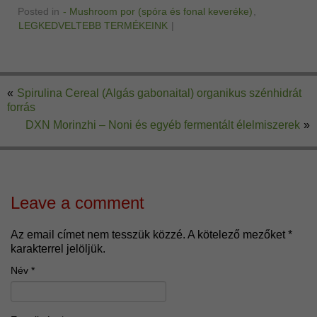
Posted in
- Mushroom por (spóra és fonal keveréke)
,
LEGKEDVELTEBB TERMÉKEINK
|
«
Spirulina Cereal (Algás gabonaital) organikus szénhidrát
forrás
DXN Morinzhi – Noni és egyéb fermentált élelmiszerek
»
Leave a comment
Az email címet nem tesszük közzé.
A kötelező mezőket
*
karakterrel jelöljük.
Név
*