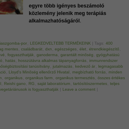
egyre több igényes beszámoló
közlemény jelenik meg terápiás
alkalmazhatóságáról
.
viaszgomba-por
,
LEGKEDVELTEBB TERMÉKEINK
|
Tags:
400
ag mentes
,
családbarát
,
dxn
,
egészséges
,
élet
,
étrendkiegészítő
,
ővé
,
fogyaszthatják
,
ganoderma
,
garantált minőség
,
gyógyhatású
ló
,
hatás
,
hosszútávra alkalmas tápanyagforrás
,
immunrendszer
őségbiztosítási tanúsítvány
,
jutalmazás
,
kedvező ár
,
legmagasabb
áció
,
Lloyd's Minőség ellenőrző Hivatal
,
megbízható forrás
,
minden
m
,
organikus
,
organikus farm
,
organikus termesztés
,
összes értékes
l
,
Reishi gano
,
RG
,
saját laboratórium
,
tartósítószermetes
,
teljes
vegetáriánusok is fogyaszthatják
|
Leave a comment
|