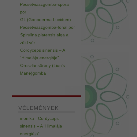
Pecsétviaszgomba-spóra
por
GL (Ganoderma Lucidum)
Pecsétviaszgomba-fonal por
Spirulina platensis alga a
zöld vér
Cordyceps sinensis – A
“Himalája energiája”
Oroszlánsörény (Lion’s
Mane)gomba
VÉLEMÉNYEK
monika
-
Cordyceps
sinensis – A “Himalája
energiája”