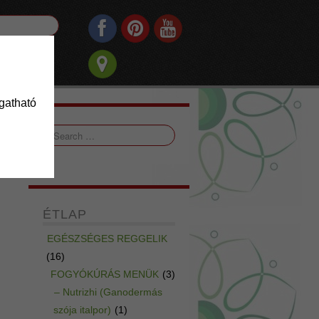
ogatható
ÉTLAP
EGÉSZSÉGES REGGELIK
(16)
FOGYÓKÚRÁS MENÜK
(3)
– Nutrizhi (Ganodermás
szója italpor)
(1)