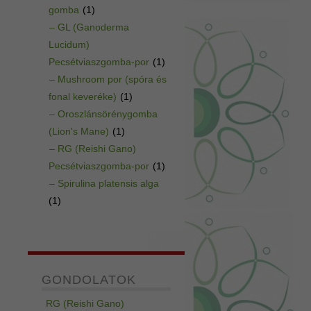
gomba
(1)
– GL (Ganoderma
Lucidum)
Pecsétviaszgomba-por
(1)
– Mushroom por (spóra és
fonal keveréke)
(1)
– Oroszlánsörénygomba
(Lion's Mane)
(1)
– RG (Reishi Gano)
Pecsétviaszgomba-por
(1)
– Spirulina platensis alga
(1)
GONDOLATOK
RG (Reishi Gano)