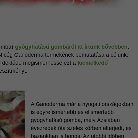
omba)
gyógyhatású gombáról itt írtunk bővebben
.
DXN cég Ganoderma termékének bemutatása a célunk,
 érdeklődő megismerhesse ezt a
kiemelkedő
észítményt.
A Ganoderma már a nyugati országokban
is egyre ismertebb és elismertebb
gyógyhatású gomba, mely Ázsiában
évezredek óta széles körben elterjedt, és
hazánkban is honos. Az utóbbi időben