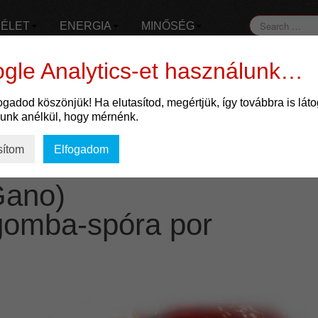
ÉLET
ENERGIA
MINŐSÉG
gle Analytics-et használunk…
fogadod köszönjük! Ha elutasítod, megértjük, így továbbra is lát
RG
lunk anélkül, hogy mérnénk.
sítom
Elfogadom
Gano)
gomba-spóra por