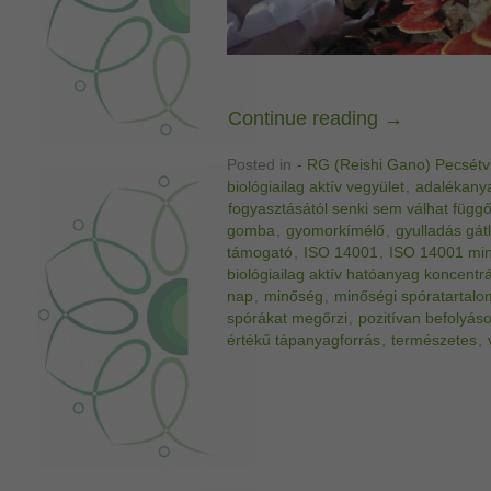
Continue reading
→
Posted in
- RG (Reishi Gano) Pecsét
biológiailag aktív vegyület
,
adalékany
fogyasztásától senki sem válhat függ
gomba
,
gyomorkímélő
,
gyulladás gát
támogató
,
ISO 14001
,
ISO 14001 min
biológiailag aktív hatóanyag koncentr
nap
,
minőség
,
minőségi spóratartalo
spórákat megőrzi
,
pozitívan befolyáso
értékű tápanyagforrás
,
természetes
,