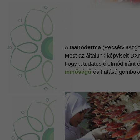
A
Ganoderma
(Pecsétviaszg
Most az általunk képviselt 
hogy a tudatos életmód iránt
minőségű
és hatású gombak