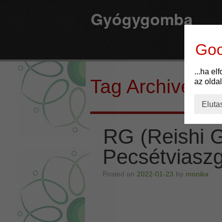
Gyógygomba
Goo
...ha el
Tag Archives:
az olda
Eluta
RG (Reishi 
Pecsétviasz
Posted on
2022-01-23
by
monika