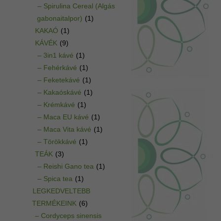
– Spirulina Cereal (Algás
gabonaitalpor)
(1)
KAKAÓ
(1)
KÁVÉK
(9)
– 3in1 kávé
(1)
– Fehérkávé
(1)
– Feketekávé
(1)
– Kakaóskávé
(1)
– Krémkávé
(1)
– Maca EU kávé
(1)
– Maca Vita kávé
(1)
– Törökkávé
(1)
TEÁK
(3)
– Reishi Gano tea
(1)
– Spica tea
(1)
LEGKEDVELTEBB
TERMÉKEINK
(6)
– Cordyceps sinensis