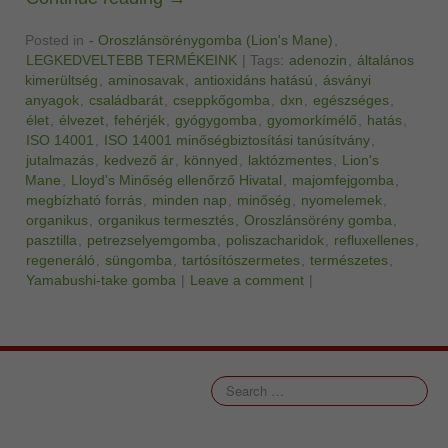
Posted in
- Oroszlánsörénygomba (Lion's Mane)
,
LEGKEDVELTEBB TERMÉKEINK
|
Tags:
adenozin
,
általános
kimerültség
,
aminosavak
,
antioxidáns hatású
,
ásványi
anyagok
,
családbarát
,
cseppkőgomba
,
dxn
,
egészséges
,
élet
,
élvezet
,
fehérjék
,
gyógygomba
,
gyomorkímélő
,
hatás
,
ISO 14001
,
ISO 14001 minőségbiztosítási tanúsítvány
,
jutalmazás
,
kedvező ár
,
könnyed
,
laktózmentes
,
Lion's
Mane
,
Lloyd's Minőség ellenőrző Hivatal
,
majomfejgomba
,
megbízható forrás
,
minden nap
,
minőség
,
nyomelemek
,
organikus
,
organikus termesztés
,
Oroszlánsörény gomba
,
pasztilla
,
petrezselyemgomba
,
poliszacharidok
,
refluxellenes
,
regeneráló
,
süngomba
,
tartósítószermetes
,
természetes
,
Yamabushi-take gomba
|
Leave a comment
|