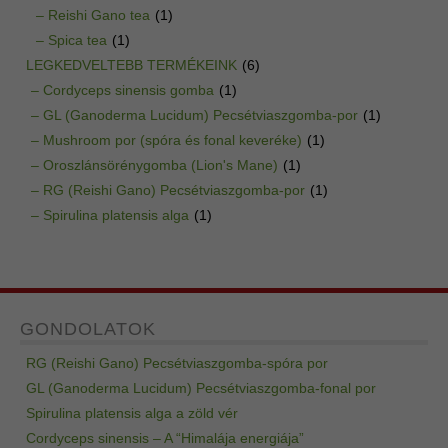
– Reishi Gano tea
(1)
– Spica tea
(1)
LEGKEDVELTEBB TERMÉKEINK
(6)
– Cordyceps sinensis gomba
(1)
– GL (Ganoderma Lucidum) Pecsétviaszgomba-por
(1)
– Mushroom por (spóra és fonal keveréke)
(1)
– Oroszlánsörénygomba (Lion's Mane)
(1)
– RG (Reishi Gano) Pecsétviaszgomba-por
(1)
– Spirulina platensis alga
(1)
GONDOLATOK
RG (Reishi Gano) Pecsétviaszgomba-spóra por
GL (Ganoderma Lucidum) Pecsétviaszgomba-fonal por
Spirulina platensis alga a zöld vér
Cordyceps sinensis – A “Himalája energiája”