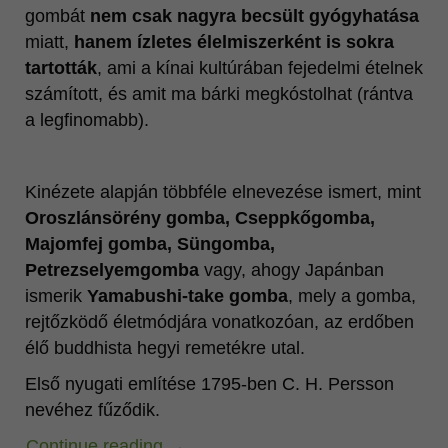
gombát
nem csak nagyra becsült gyógyhatása
miatt,
hanem ízletes élelmiszerként is sokra
tartották
, ami a kínai kultúrában fejedelmi ételnek
számított, és amit ma bárki megkóstolhat (rántva
a legfinomabb).
Kinézete alapján többféle elnevezése ismert, mint
Oroszlánsörény gomba, Cseppkőgomba,
Majomfej gomba, Süngomba,
Petrezselyemgomba
vagy, ahogy Japánban
ismerik
Yamabushi-take gomba
, mely a gomba,
rejtőzködő életmódjára vonatkozóan, az erdőben
élő buddhista hegyi remetékre utal.
Első nyugati említése 1795-ben C. H. Persson
nevéhez fűződik.
Continue reading
→