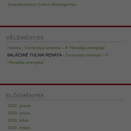
Oroszlánsörény (Lion’s Mane)gomba
VÉLEMÉNYEK
monika
-
Cordyceps sinensis – A “Himalája energiája”
BALÁZSNÉ TOLNAI RENÁTA
-
Cordyceps sinensis – A
“Himalája energiája”
ELŐZMÉNYEK
2022. január
2020. június
2016. július
2016. május