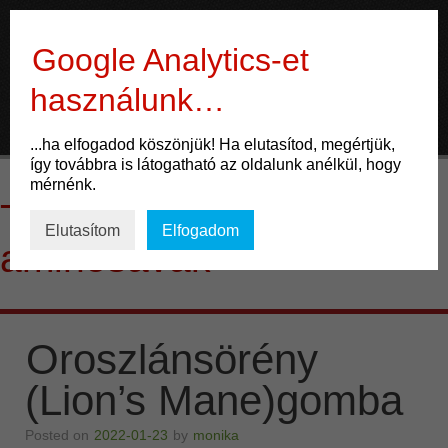
Gyógygomba
Google Analytics-et
használunk…
ÉLET
...ha elfogadod köszönjük! Ha elutasítod, megértjük,
így továbbra is látogatható az oldalunk anélkül, hogy
Mozgás
mérnénk.
Tag Archives:
Táplálkozás
Elutasítom
Elfogadom
aminosavak
Gondolkodás
ENERGIA
Oroszlánsörény
Potencia
(Lion’s Mane)gomba
Család
Életmód
Posted on
2022-01-23
by
monika