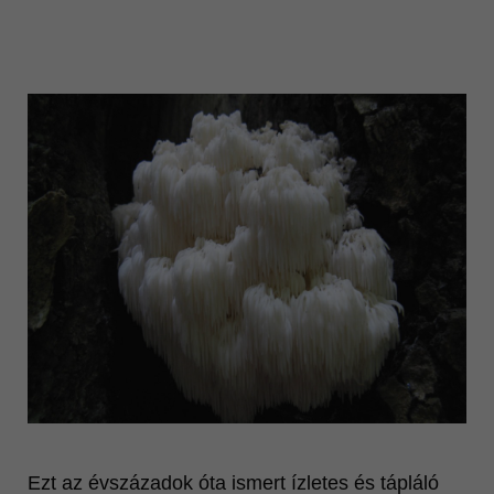
Vonzó megjelenés
MINŐSÉG
Ganoderma lucidum
Katalógusok
Videók
További oldalaink
Ezt az évszázadok óta ismert ízletes és tápláló