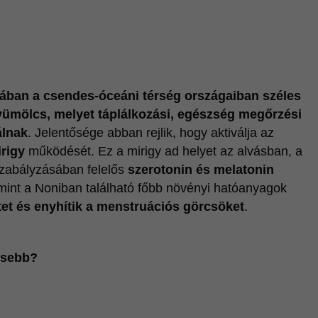
iában a csendes-óceáni térség országaiban széles
yümölcs, melyet táplálkozási, egészség megőrzési
álnak
. Jelentősége abban rejlik, hogy aktiválja az
irigy
működését. Ez a mirigy ad helyet az alvásban, a
szabályzásában felelős
szerotonin és melatonin
int a Noniban található főbb növényi hatóanyagok
ntet és enyhítik a menstruációs görcsöket
.
esebb?