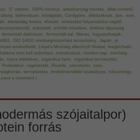
ags:
'C' vitamin
,
100% növényi
,
adalékanyag mentes
,
állati eredetű
rültség
,
bélrendszer
,
bőrtápláló
,
Cordypine
,
diétázóknak
,
dxn
,
ecet
,
let
,
élettanilag fontos
,
élvezet
,
emésztési folyamatokat segítő
,
enzimpotenciál
,
erjesztett
,
erőnlét növelése
,
értékes tápanyag
,
fermentált élelmiszer
,
fermentált ital
,
filteres
,
fogyaszthatják
,
14001
,
ISO 14001 minőségbiztosítási tanúsítvány
,
Japán
,
jó
nnyen emészthető
,
Lloyd's Minőség ellenőrző Hivatal
,
megbízható
,
hatásra nem kell számítani
,
menstruáció
,
minden nap
,
minőség
,
ás
,
nyers ételekhez
,
organikus farm
,
organikus termesztés
,
,
Probiotikus
,
regeneráló
,
Roselle
,
szerotonin
,
szex
,
anyagforrás
,
természetes
,
testhőmérséklet szabályzás
,
tobozmirigy
,
Leave a comment
|
nodermás szójaitalpor)
tein forrás