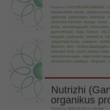
Posted in
FOGYÓKÚRÁS MENÜK
|
T
összetevőktől mentes
,
általános kime
egészség
,
egészséges
,
élelmiszer
,
é
emésztést könnyítő
,
energia
,
enzim
,
forrás
,
étrendkiegészítő
,
fermentálás
gyomorkímélő
,
hatás
,
hormon
,
ISO 
hangulat
,
jutalmazás
,
kedvező ár
,
kö
megbízható forrás
,
melatonin
,
mellék
Morinzhi
,
Noni
,
növényi tápanyagforr
pihentető alvás
,
pozitív élettani hatás
tartósítószermetes
,
teljes értékű táp
vércukorszint szabályzó
,
Vinigratte
|
Nutrizhi (Ga
organikus pro
Posted on
2016-05-23
by
monika