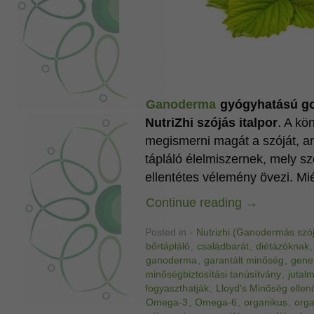
Ganoderma
gyógyhatású go
NutriZhi szójás italpor
. A kö
megismerni magát a szóját, a
tápláló élelmiszernek, mely s
ellentétes vélemény övezi. Mi
Continue reading
→
Posted in
- Nutrizhi (Ganodermás szój
bőrtápláló
,
családbarát
,
diétázóknak
ganoderma
,
garantált minőség
,
gene
minőségbiztosítási tanúsítvány
,
jutal
fogyaszthatják
,
Lloyd's Minőség ellen
Omega-3
,
Omega-6
,
organikus
,
orga