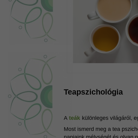
Teapszichológia
A
teák
különleges világáról, 
Most ismerd meg a tea pszicholó
napjaink mélységét és olyan pl