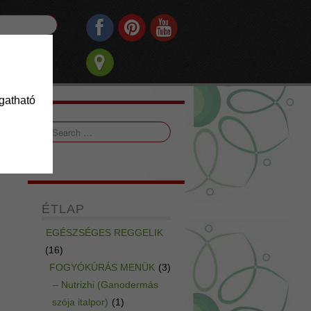
ogatható
ÉTLAP
EGÉSZSÉGES REGGELIK
(16)
FOGYÓKÚRÁS MENÜK
(3)
– Nutrizhi (Ganodermás
szója italpor)
(1)