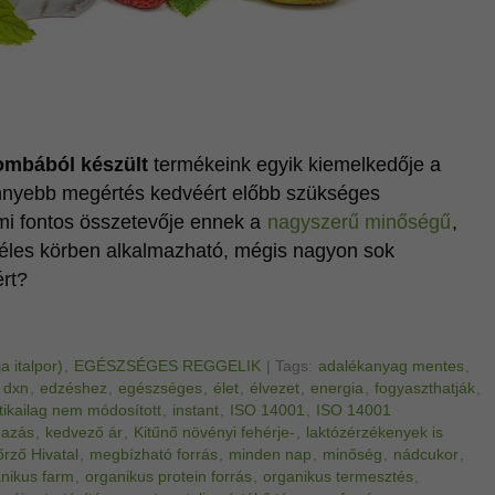
mbából készült
termékeink egyik kiemelkedője a
nnyebb megértés kedvéért előbb szükséges
mi fontos összetevője ennek a
nagyszerű minőségű
,
zéles körben alkalmazható, mégis nagyon sok
ért?
a italpor)
,
EGÉSZSÉGES REGGELIK
|
Tags:
adalékanyag mentes
,
,
dxn
,
edzéshez
,
egészséges
,
élet
,
élvezet
,
energia
,
fogyaszthatják
,
tikailag nem módosított
,
instant
,
ISO 14001
,
ISO 14001
mazás
,
kedvező ár
,
Kitűnő növényi fehérje-
,
laktózérzékenyek is
őrző Hivatal
,
megbízható forrás
,
minden nap
,
minőség
,
nádcukor
,
nikus farm
,
organikus protein forrás
,
organikus termesztés
,