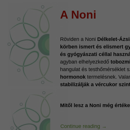
A Noni
Röviden a Noni
Délkelet-Ázs
körben ismert és elismert g
és gyógyászati céllal haszn
agyban elhelyezkedő
tobozm
hangulat és testhőmérséklet 
hormonok
termelésnek. Valam
stabilizálják a vércukor szi
Mitől lesz a Noni még érték
Continue reading
→