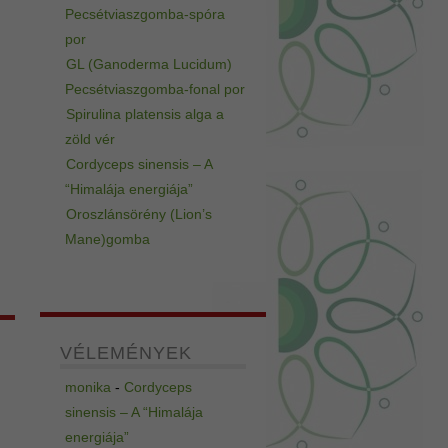
Pecsétviaszgomba-spóra
por
GL (Ganoderma Lucidum)
Pecsétviaszgomba-fonal por
Spirulina platensis alga a
zöld vér
Cordyceps sinensis – A
“Himalája energiája”
Oroszlánsörény (Lion’s
Mane)gomba
VÉLEMÉNYEK
monika
-
Cordyceps
sinensis – A “Himalája
energiája”