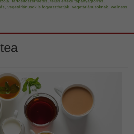
szója
,
tartósítószermetes
,
teljes értékű tápanyagforrás
,
rás
,
vegetáriánusok is fogyaszthatják
,
vegetáriánusoknak
,
wellness
,
tea