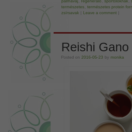
pálmavaj
,
regeneráló
,
sportolóknak
,
természetes
,
természetes protein for
zsírsavak
|
Leave a comment
|
Reishi Gano 
Posted on
2016-05-23
by
monika