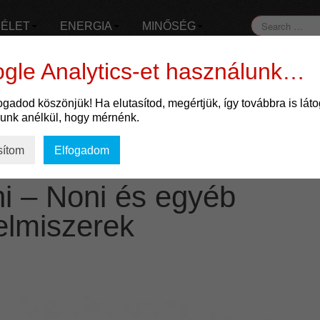
ÉLET
ENERGIA
MINŐSÉG
gle Analytics-et használunk…
fogadod köszönjük! Ha elutasítod, megértjük, így továbbra is lát
őrtápláló
lunk anélkül, hogy mérnénk.
sítom
Elfogadom
i – Noni és egyéb
lelmiszerek