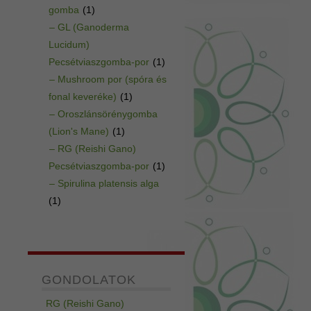
gomba
(1)
– GL (Ganoderma
Lucidum)
Pecsétviaszgomba-por
(1)
– Mushroom por (spóra és
fonal keveréke)
(1)
– Oroszlánsörénygomba
(Lion's Mane)
(1)
– RG (Reishi Gano)
Pecsétviaszgomba-por
(1)
– Spirulina platensis alga
(1)
GONDOLATOK
RG (Reishi Gano)