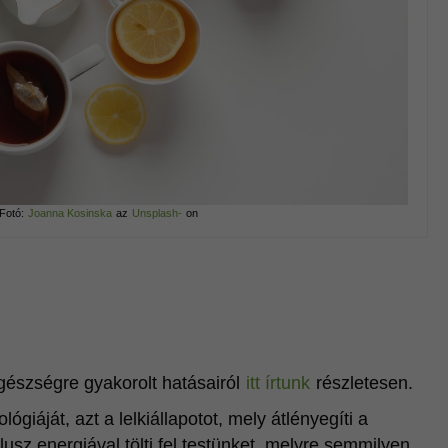
Fotó:
Joanna Kosinska
az
Unsplash-
on
egészségre gyakorolt hatásairól
itt írtunk
részletesen.
giáját, azt a lelkiállapotot, mely átlényegíti a
usz energiával tölti fel testünket, melyre semmilyen