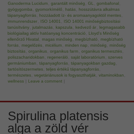
Ganoderma Lucidum
,
garantált minőség
,
GL
,
gombafonal
,
gyógygomba
,
gyomorkímélő
,
hatás
,
hosszútávra alkalmas
tápanyagforrás
,
hozzáadott íz- és aromaanyagoktól mentes
,
immunrendszer
,
ISO 14001
,
ISO 14001 minőségbiztosítási
tanúsítvány
,
jutalmazás
,
kapszula
,
kedvező ár
,
legmagasabb
biológiailag aktív hatóanyag koncentráció
,
Lloyd's Minőség
ellenőrző Hivatal
,
magas minőség
,
megbízható
,
megbízható
forrás
,
megelőzés
,
micélium
,
minden nap
,
minőség
,
minőség
biztosítás
,
organikus
,
organikus farm
,
organikus termesztés
,
poliszacharidokban
,
regeneráló
,
saját laboratórium
,
szerves
germániumban
,
tápanyagforrás
,
tápanyagokban gazdag
,
tartósítószermetes
,
teljes értékű tápanyagforrás
,
természetes
,
vegetáriánusok is fogyaszthatják
,
vitaminokban
,
wellness
|
Leave a comment
|
Spirulina platensis
alga a zöld vér