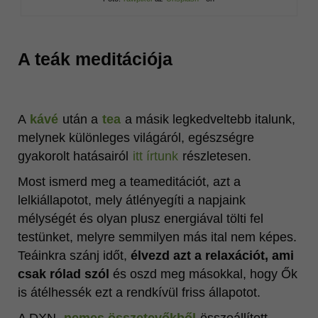
A teák meditációja
A
kávé
után a
tea
a másik legkedveltebb italunk,
melynek különleges világáról, egészségre
gyakorolt hatásairól
itt írtunk
részletesen.
Most ismerd meg a teameditációt, azt a
lelkiállapotot, mely átlényegíti a napjaink
mélységét és olyan plusz energiával tölti fel
testünket, melyre semmilyen más ital nem képes.
Teáinkra szánj időt,
élvezd azt a relaxációt, ami
csak rólad szól
és oszd meg másokkal, hogy Ők
is átélhessék ezt a rendkívül friss állapotot.