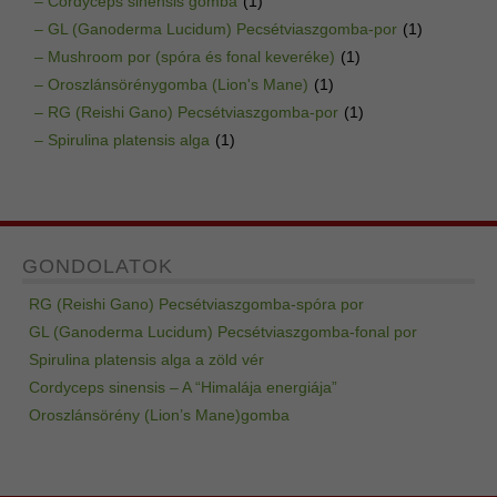
– Cordyceps sinensis gomba
(1)
– GL (Ganoderma Lucidum) Pecsétviaszgomba-por
(1)
– Mushroom por (spóra és fonal keveréke)
(1)
– Oroszlánsörénygomba (Lion's Mane)
(1)
– RG (Reishi Gano) Pecsétviaszgomba-por
(1)
– Spirulina platensis alga
(1)
GONDOLATOK
RG (Reishi Gano) Pecsétviaszgomba-spóra por
GL (Ganoderma Lucidum) Pecsétviaszgomba-fonal por
Spirulina platensis alga a zöld vér
Cordyceps sinensis – A “Himalája energiája”
Oroszlánsörény (Lion’s Mane)gomba