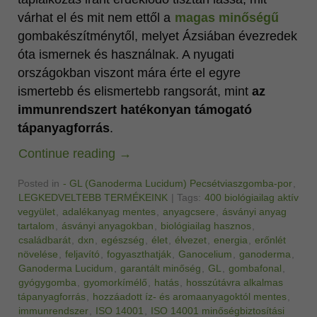
várhat el és mit nem ettől a
magas minőségű
gombakészítménytől, melyet Ázsiában évezredek
óta ismernek és használnak. A nyugati
országokban viszont mára érte el egyre
ismertebb és elismertebb rangsorát, mint
az
immunrendszert hatékonyan támogató
tápanyagforrás
.
Continue reading
→
Posted in
- GL (Ganoderma Lucidum) Pecsétviaszgomba-por
,
LEGKEDVELTEBB TERMÉKEINK
|
Tags:
400 biológiailag aktív
vegyület
,
adalékanyag mentes
,
anyagcsere
,
ásványi anyag
tartalom
,
ásványi anyagokban
,
biológiailag hasznos
,
családbarát
,
dxn
,
egészség
,
élet
,
élvezet
,
energia
,
erőnlét
növelése
,
feljavító
,
fogyaszthatják
,
Ganocelium
,
ganoderma
,
Ganoderma Lucidum
,
garantált minőség
,
GL
,
gombafonal
,
gyógygomba
,
gyomorkímélő
,
hatás
,
hosszútávra alkalmas
tápanyagforrás
,
hozzáadott íz- és aromaanyagoktól mentes
,
immunrendszer
,
ISO 14001
,
ISO 14001 minőségbiztosítási