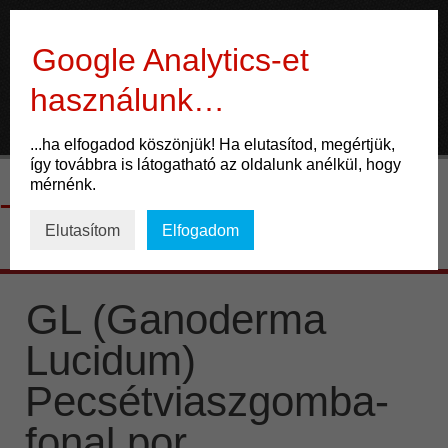
Gyógygomba
Google Analytics-et
használunk…
ÉLET
...ha elfogadod köszönjük! Ha elutasítod, megértjük,
így továbbra is látogatható az oldalunk anélkül, hogy
Mozgás
mérnénk.
Tag Archives:
feljavító
Táplálkozás
Elutasítom
Elfogadom
Gondolkodás
ENERGIA
GL (Ganoderma
Lucidum)
Potencia
Pecsétviaszgomba-
Család
fonal por
Életmód