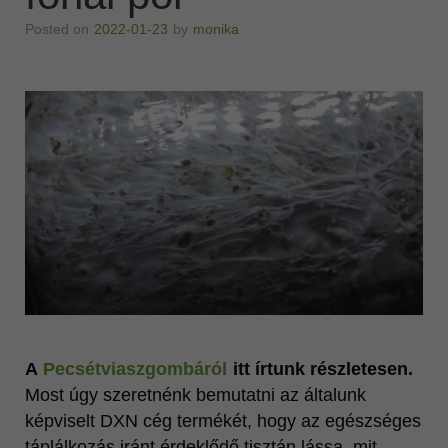
Vonzó megjelenés
Posted on
2022-01-23
by
monika
MINŐSÉG
Ganoderma lucidum
Katalógusok
Videók
További oldalaink
A
Pecsétviaszgombáról
itt írtunk részletesen.
Most úgy szeretnénk bemutatni az általunk
képviselt DXN cég termékét, hogy az egészséges
táplálkozás iránt érdeklődő tisztán lássa, mit