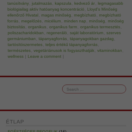
tanúsítvány
,
jutalmazás
,
kapszula
,
kedvező ár
,
legmagasabb
biológiailag aktív hatóanyag koncentráció
,
Lloyd's Minőség
ellenőrző Hivatal
,
magas minőség
,
megbízható
,
megbízható
forrás
,
megelőzés
,
micélium
,
minden nap
,
minőség
,
minőség
biztosítás
,
organikus
,
organikus farm
,
organikus termesztés
,
poliszacharidokban
,
regeneráló
,
saját laboratórium
,
szerves
germániumban
,
tápanyagforrás
,
tápanyagokban gazdag
,
tartósítószermetes
,
teljes értékű tápanyagforrás
,
természetes
,
vegetáriánusok is fogyaszthatják
,
vitaminokban
,
wellness
|
Leave a comment
|
ÉTLAP
EGÉSZSÉGES REGGELIK
(16)