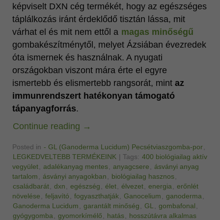
képviselt DXN cég termékét, hogy az egészséges
táplálkozás iránt érdeklődő tisztán lássa, mit
várhat el és mit nem ettől a
magas minőségű
gombakészítménytől, melyet Ázsiában évezredek
óta ismernek és használnak. A nyugati
országokban viszont mára érte el egyre
ismertebb és elismertebb rangsorát, mint
az
immunrendszert hatékonyan támogató
tápanyagforrás
.
Continue reading
→
Posted in
- GL (Ganoderma Lucidum) Pecsétviaszgomba-por
,
LEGKEDVELTEBB TERMÉKEINK
|
Tags:
400 biológiailag aktív
vegyület
,
adalékanyag mentes
,
anyagcsere
,
ásványi anyag
tartalom
,
ásványi anyagokban
,
biológiailag hasznos
,
családbarát
,
dxn
,
egészség
,
élet
,
élvezet
,
energia
,
erőnlét
növelése
,
feljavító
,
fogyaszthatják
,
Ganocelium
,
ganoderma
,
Ganoderma Lucidum
,
garantált minőség
,
GL
,
gombafonal
,
gyógygomba
,
gyomorkímélő
,
hatás
,
hosszútávra alkalmas