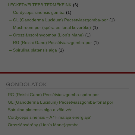
LEGKEDVELTEBB TERMÉKEINK
(6)
– Cordyceps sinensis gomba
(1)
– GL (Ganoderma Lucidum) Pecsétviaszgomba-por
(1)
– Mushroom por (spóra és fonal keveréke)
(1)
– Oroszlánsörénygomba (Lion's Mane)
(1)
– RG (Reishi Gano) Pecsétviaszgomba-por
(1)
– Spirulina platensis alga
(1)
GONDOLATOK
RG (Reishi Gano) Pecsétviaszgomba-spóra por
GL (Ganoderma Lucidum) Pecsétviaszgomba-fonal por
Spirulina platensis alga a zöld vér
Cordyceps sinensis – A “Himalája energiája”
Oroszlánsörény (Lion’s Mane)gomba