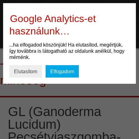
Gyógygomba
Google Analytics-et
használunk…
ÉLET
...ha elfogadod köszönjük! Ha elutasítod, megértjük,
így továbbra is látogatható az oldalunk anélkül, hogy
Mozgás
mérnénk.
Tag Archives:
magas
Táplálkozás
Elutasítom
Elfogadom
minőség
Gondolkodás
ENERGIA
GL (Ganoderma
Potencia
Lucidum)
Család
Pecsétviaszgomba-
Életmód