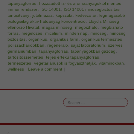
tápanyagforrás
,
hozzáadott íz- és aromaanyagoktól mentes
,
immunrendszer
,
ISO 14001
,
ISO 14001 minőségbiztosítási
tanúsítvány
,
jutalmazás
,
kapszula
,
kedvező ár
,
legmagasabb
biológiailag aktív hatóanyag koncentráció
,
Lloyd's Minőség
ellenőrző Hivatal
,
magas minőség
,
megbízható
,
megbízható
forrás
,
megelőzés
,
micélium
,
minden nap
,
minőség
,
minőség
biztosítás
,
organikus
,
organikus farm
,
organikus termesztés
,
poliszacharidokban
,
regeneráló
,
saját laboratórium
,
szerves
germániumban
,
tápanyagforrás
,
tápanyagokban gazdag
,
tartósítószermetes
,
teljes értékű tápanyagforrás
,
természetes
,
vegetáriánusok is fogyaszthatják
,
vitaminokban
,
wellness
|
Leave a comment
|