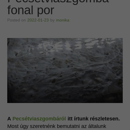
fonal por
Vonzó megjelenés
MINŐSÉG
Posted on
2022-01-23
by
monika
Ganoderma lucidum
Katalógusok
Videók
További oldalaink
A
Pecsétviaszgombáról
itt írtunk részletesen.
Most úgy szeretnénk bemutatni az általunk