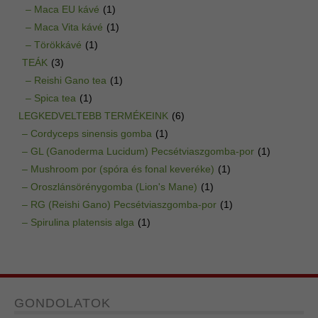
– Maca EU kávé
(1)
– Maca Vita kávé
(1)
– Törökkávé
(1)
TEÁK
(3)
– Reishi Gano tea
(1)
– Spica tea
(1)
LEGKEDVELTEBB TERMÉKEINK
(6)
– Cordyceps sinensis gomba
(1)
– GL (Ganoderma Lucidum) Pecsétviaszgomba-por
(1)
– Mushroom por (spóra és fonal keveréke)
(1)
– Oroszlánsörénygomba (Lion's Mane)
(1)
– RG (Reishi Gano) Pecsétviaszgomba-por
(1)
– Spirulina platensis alga
(1)
GONDOLATOK