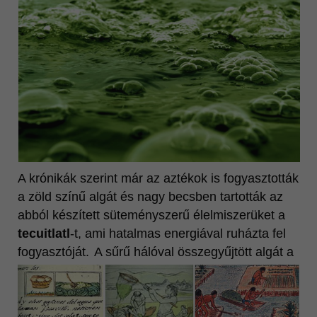
Vonzó megjelenés
MINŐSÉG
Ganoderma lucidum
Katalógusok
Videók
További oldalaink
A krónikák szerint már az aztékok is fogyasztották
a zöld színű algát és nagy becsben tartották az
abból készített süteményszerű élelmiszerüket a
tecuitlatl
-t, ami hatalmas energiával ruházta fel
fogyasztóját.
A sűrű hálóval összegyűjtött algát a