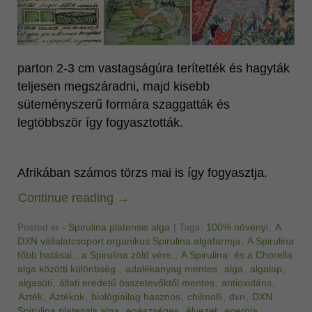
parton 2-3 cm vastagságúra terítették és hagyták
teljesen megszáradni, majd kisebb
süteményszerű formára szaggatták és
legtöbbször így fogyasztották.
Afrikában számos törzs mai is így fogyasztja.
Continue reading
→
Posted in
- Spirulina platensis alga
|
Tags:
100% növényi
,
A
DXN vállalatcsoport organikus Spirulina algafarmja
,
A Spirulina
főbb hatásai.
,
a Spirulina zöld vére.
,
A Spirulina- és a Chorella
alga közötti különbség.
,
adalékanyag mentes
,
alga
,
algalap
,
algasüti
,
állati eredetű összetevőktől mentes
,
antioxidáns
,
Azték
,
Aztékok
,
biológiailag hasznos
,
chilmolli
,
dxn
,
DXN
Spirulina platensis alga
,
egészséges
,
élvezet
,
energia
,