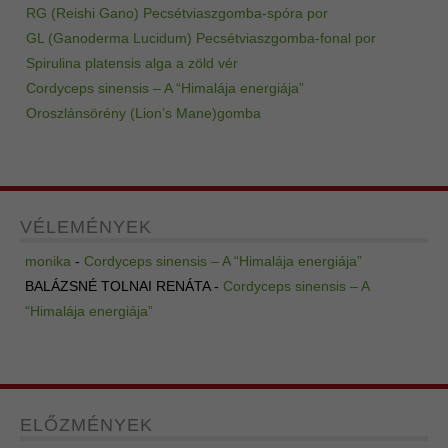
RG (Reishi Gano) Pecsétviaszgomba-spóra por
GL (Ganoderma Lucidum) Pecsétviaszgomba-fonal por
Spirulina platensis alga a zöld vér
Cordyceps sinensis – A “Himalája energiája”
Oroszlánsörény (Lion’s Mane)gomba
VÉLEMÉNYEK
monika
-
Cordyceps sinensis – A “Himalája energiája”
BALÁZSNÉ TOLNAI RENÁTA
-
Cordyceps sinensis – A
“Himalája energiája”
ELŐZMÉNYEK