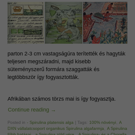
parton 2-3 cm vastagságúra terítették és hagyták
teljesen megszáradni, majd kisebb
süteményszerű formára szaggatták és
legtöbbször így fogyasztották.
Afrikában számos törzs mai is így fogyasztja.
Continue reading
→
Posted in
- Spirulina platensis alga
|
Tags:
100% növényi
,
A
DXN vállalatcsoport organikus Spirulina algafarmja
,
A Spirulina
főbb hatásai.
,
a Spirulina zöld vére.
,
A Spirulina- és a Chorella