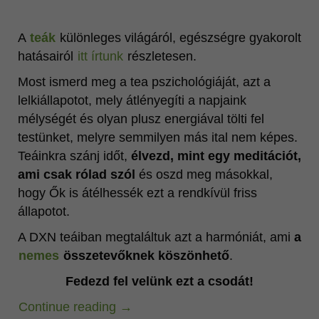
A
teák
különleges világáról, egészségre gyakorolt
hatásairól
itt írtunk
részletesen.
Most ismerd meg a tea pszichológiáját, azt a
lelkiállapotot, mely átlényegíti a napjaink
mélységét és olyan plusz energiával tölti fel
testünket, melyre semmilyen más ital nem képes.
Teáinkra szánj időt,
élvezd, mint egy meditációt,
ami csak rólad szól
és oszd meg másokkal,
hogy Ők is átélhessék ezt a rendkívül friss
állapotot.
A DXN teáiban megtaláltuk azt a harmóniát, ami
a
nemes
összetevőknek köszönhető
.
Fedezd fel velünk ezt a csodát!
Continue reading
→