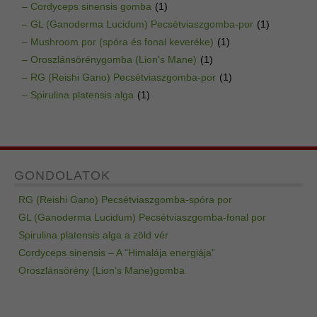
– Cordyceps sinensis gomba
(1)
– GL (Ganoderma Lucidum) Pecsétviaszgomba-por
(1)
– Mushroom por (spóra és fonal keveréke)
(1)
– Oroszlánsörénygomba (Lion's Mane)
(1)
– RG (Reishi Gano) Pecsétviaszgomba-por
(1)
– Spirulina platensis alga
(1)
GONDOLATOK
RG (Reishi Gano) Pecsétviaszgomba-spóra por
GL (Ganoderma Lucidum) Pecsétviaszgomba-fonal por
Spirulina platensis alga a zöld vér
Cordyceps sinensis – A “Himalája energiája”
Oroszlánsörény (Lion’s Mane)gomba