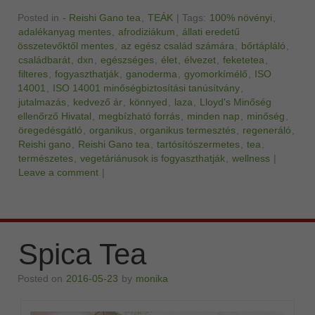
Posted in
- Reishi Gano tea
,
TEÁK
|
Tags:
100% növényi
,
adalékanyag mentes
,
afrodiziákum
,
állati eredetű
összetevőktől mentes
,
az egész család számára
,
bőrtápláló
,
családbarát
,
dxn
,
egészséges
,
élet
,
élvezet
,
feketetea
,
filteres
,
fogyaszthatják
,
ganoderma
,
gyomorkímélő
,
ISO
14001
,
ISO 14001 minőségbiztosítási tanúsítvány
,
jutalmazás
,
kedvező ár
,
könnyed
,
laza
,
Lloyd's Minőség
ellenőrző Hivatal
,
megbízható forrás
,
minden nap
,
minőség
,
öregedésgátló
,
organikus
,
organikus termesztés
,
regeneráló
,
Reishi gano
,
Reishi Gano tea
,
tartósítószermetes
,
tea
,
természetes
,
vegetáriánusok is fogyaszthatják
,
wellness
|
Leave a comment
|
Spica Tea
Posted on
2016-05-23
by
monika