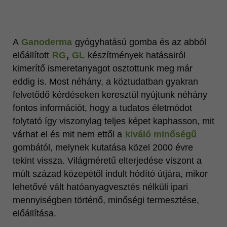
A
Ganoderma
gyógyhatású gomba és az abból
előállított
RG
,
GL
készítmények hatásairól
kimerítő ismeretanyagot osztottunk meg már
eddig is. Most néhány, a köztudatban gyakran
felvetődő kérdéseken keresztül nyújtunk néhány
fontos információt, hogy a tudatos életmódot
folytató így viszonylag teljes képet kaphasson, mit
várhat el és mit nem ettől a
kiváló minőségű
gombától, melynek kutatása közel 2000 évre
tekint vissza. Világméretű elterjedése viszont a
múlt század közepétől indult hódító útjára, mikor
lehetővé vált hatóanyagvesztés nélküli ipari
mennyiségben történő, minőségi termesztése,
előállítása.