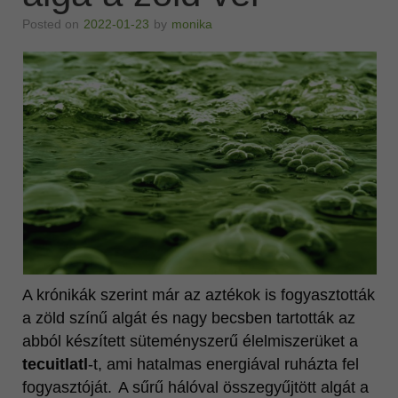
Vonzó megjelenés
Posted on
2022-01-23
by
monika
MINŐSÉG
Ganoderma lucidum
Katalógusok
Videók
További oldalaink
A krónikák szerint már az aztékok is fogyasztották
a zöld színű algát és nagy becsben tartották az
abból készített süteményszerű élelmiszerüket a
tecuitlatl
-t, ami hatalmas energiával ruházta fel
fogyasztóját.
A sűrű hálóval összegyűjtött algát a