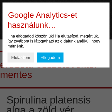
Gyógygomba
Google Analytics-et
használunk…
ÉLET
...ha elfogadod köszönjük! Ha elutasítod, megértjük,
így továbbra is látogatható az oldalunk anélkül, hogy
Mozgás
mérnénk.
Tag Archives:
állati
Táplálkozás
Elutasítom
Elfogadom
eredetű összetevőktől
Gondolkodás
mentes
ENERGIA
Potencia
Spirulina platensis
Család
alga a zöld vér
Életmód