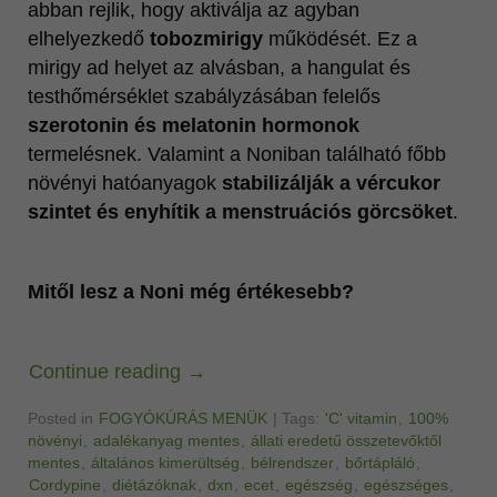
abban rejlik, hogy aktiválja az agyban
elhelyezkedő
tobozmirigy
működését. Ez a
mirigy ad helyet az alvásban, a hangulat és
testhőmérséklet szabályzásában felelős
szerotonin és melatonin hormonok
termelésnek. Valamint a Noniban található főbb
növényi hatóanyagok
stabilizálják a vércukor
szintet és enyhítik a menstruációs görcsöket
.
Mitől lesz a Noni még értékesebb?
Continue reading
→
Posted in
FOGYÓKÚRÁS MENÜK
|
Tags:
'C' vitamin
,
100%
növényi
,
adalékanyag mentes
,
állati eredetű összetevőktől
mentes
,
általános kimerültség
,
bélrendszer
,
bőrtápláló
,
Cordypine
,
diétázóknak
,
dxn
,
ecet
,
egészség
,
egészséges
,