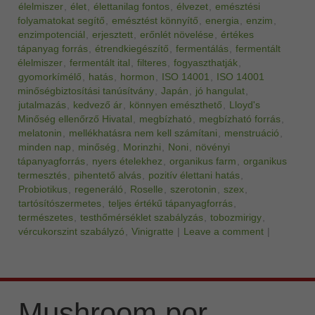
élelmiszer
,
élet
,
élettanilag fontos
,
élvezet
,
emésztési
folyamatokat segítő
,
emésztést könnyítő
,
energia
,
enzim
,
enzimpotenciál
,
erjesztett
,
erőnlét növelése
,
értékes
tápanyag forrás
,
étrendkiegészítő
,
fermentálás
,
fermentált
élelmiszer
,
fermentált ital
,
filteres
,
fogyaszthatják
,
gyomorkímélő
,
hatás
,
hormon
,
ISO 14001
,
ISO 14001
minőségbiztosítási tanúsítvány
,
Japán
,
jó hangulat
,
jutalmazás
,
kedvező ár
,
könnyen emészthető
,
Lloyd's
Minőség ellenőrző Hivatal
,
megbízható
,
megbízható forrás
,
melatonin
,
mellékhatásra nem kell számítani
,
menstruáció
,
minden nap
,
minőség
,
Morinzhi
,
Noni
,
növényi
tápanyagforrás
,
nyers ételekhez
,
organikus farm
,
organikus
termesztés
,
pihentető alvás
,
pozitív élettani hatás
,
Probiotikus
,
regeneráló
,
Roselle
,
szerotonin
,
szex
,
tartósítószermetes
,
teljes értékű tápanyagforrás
,
természetes
,
testhőmérséklet szabályzás
,
tobozmirigy
,
vércukorszint szabályzó
,
Vinigratte
|
Leave a comment
|
Mushroom por