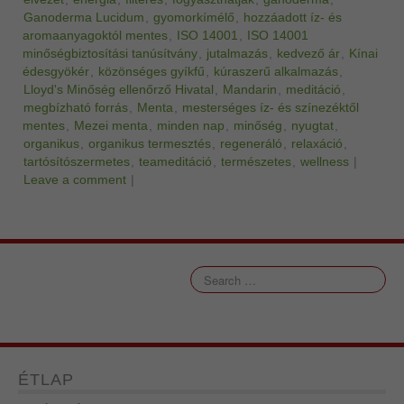
Ganoderma Lucidum
,
gyomorkímélő
,
hozzáadott íz- és
aromaanyagoktól mentes
,
ISO 14001
,
ISO 14001
minőségbiztosítási tanúsítvány
,
jutalmazás
,
kedvező ár
,
Kínai
édesgyökér
,
közönséges gyíkfű
,
kúraszerű alkalmazás
,
Lloyd's Minőség ellenőrző Hivatal
,
Mandarin
,
meditáció
,
megbízható forrás
,
Menta
,
mesterséges íz- és színezéktől
mentes
,
Mezei menta
,
minden nap
,
minőség
,
nyugtat
,
organikus
,
organikus termesztés
,
regeneráló
,
relaxáció
,
tartósítószermetes
,
teameditáció
,
természetes
,
wellness
|
Leave a comment
|
ÉTLAP