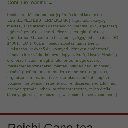
Continue reading
→
Posted in
- Mushroom por (spóra és fonal keveréke)
,
LEGKEDVELTEBB TERMÉKEINK
|
Tags:
adalékanyag
mentes
,
állati eredetű összetevőktől mentes
,
dxn
,
egészség
,
egészséges
,
élet
,
életerő
,
élvezet
,
energia
,
értékes
,
ganoderma
,
Ganoderma Lucidum
,
gyógygomba
,
hatás
,
ISO
14001
,
ISO 14001 minőségbiztosítási tanúsítvány
,
jutalmazás
,
kedvező ár
,
könnyed
,
könnyen emészthető
,
könnyen felszívódó
,
könnyen fogyasztható
,
Lloyd's Minőség
ellenőrző Hivatal
,
megbízható forrás
,
megelőzésre
,
mesterséges színezéktől mentes
,
minden nap
,
minőség
,
minőségi spóratartalom
,
modern embernek
,
organikus
,
organikus termesztés
,
összes értékes spórákat megőrzi
,
pozitívan befolyásol
,
regeneráló
,
rendszeres
,
sportolóknak
,
szerves germániumban
,
tartósítószermetes
,
teljes értékű
tápanyagforrás
,
természetes
,
wellness
|
Leave a comment
|
Reishi Gano tea