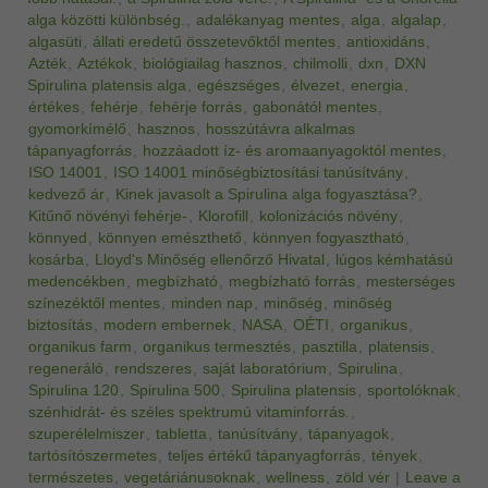
alga közötti különbség.
,
adalékanyag mentes
,
alga
,
algalap
,
algasüti
,
állati eredetű összetevőktől mentes
,
antioxidáns
,
Azték
,
Aztékok
,
biológiailag hasznos
,
chilmolli
,
dxn
,
DXN
Spirulina platensis alga
,
egészséges
,
élvezet
,
energia
,
értékes
,
fehérje
,
fehérje forrás
,
gabonától mentes
,
gyomorkímélő
,
hasznos
,
hosszútávra alkalmas
tápanyagforrás
,
hozzáadott íz- és aromaanyagoktól mentes
,
ISO 14001
,
ISO 14001 minőségbiztosítási tanúsítvány
,
kedvező ár
,
Kinek javasolt a Spirulina alga fogyasztása?
,
Kitűnő növényi fehérje-
,
Klorofill
,
kolonizációs növény
,
könnyed
,
könnyen emészthető
,
könnyen fogyasztható
,
kosárba
,
Lloyd's Minőség ellenőrző Hivatal
,
lúgos kémhatású
medencékben
,
megbízható
,
megbízható forrás
,
mesterséges
színezéktől mentes
,
minden nap
,
minőség
,
minőség
biztosítás
,
modern embernek
,
NASA
,
OÉTI
,
organikus
,
organikus farm
,
organikus termesztés
,
pasztilla
,
platensis
,
regeneráló
,
rendszeres
,
saját laboratórium
,
Spirulina
,
Spirulina 120
,
Spirulina 500
,
Spirulina platensis
,
sportolóknak
,
szénhidrát- és széles spektrumú vitaminforrás.
,
szuperélelmiszer
,
tabletta
,
tanúsítvány
,
tápanyagok
,
tartósítószermetes
,
teljes értékű tápanyagforrás
,
tények
,
természetes
,
vegetáriánusoknak
,
wellness
,
zöld vér
|
Leave a