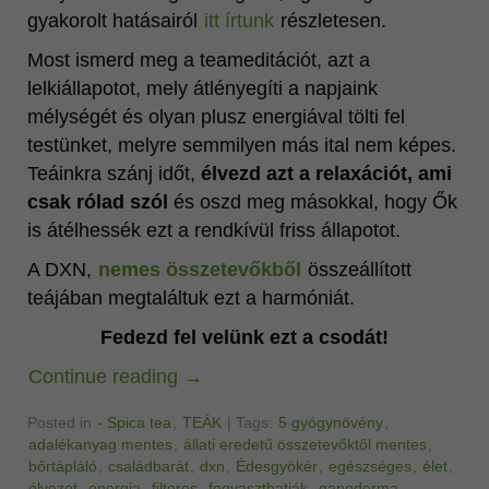
gyakorolt hatásairól
itt írtunk
részletesen.
Most ismerd meg a teameditációt, azt a
lelkiállapotot, mely átlényegíti a napjaink
mélységét és olyan plusz energiával tölti fel
testünket, melyre semmilyen más ital nem képes.
Teáinkra szánj időt,
élvezd azt a relaxációt, ami
csak rólad szól
és oszd meg másokkal, hogy Ők
is átélhessék ezt a rendkívül friss állapotot.
A DXN,
nemes összetevőkből
összeállított
teájában megtaláltuk ezt a harmóniát.
Fedezd fel velünk ezt a csodát!
Continue reading
→
Posted in
- Spica tea
,
TEÁK
|
Tags:
5 gyógynövény
,
adalékanyag mentes
,
állati eredetű összetevőktől mentes
,
bőrtápláló
,
családbarát
,
dxn
,
Édesgyökér
,
egészséges
,
élet
,
élvezet
,
energia
,
filteres
,
fogyaszthatják
,
ganoderma
,