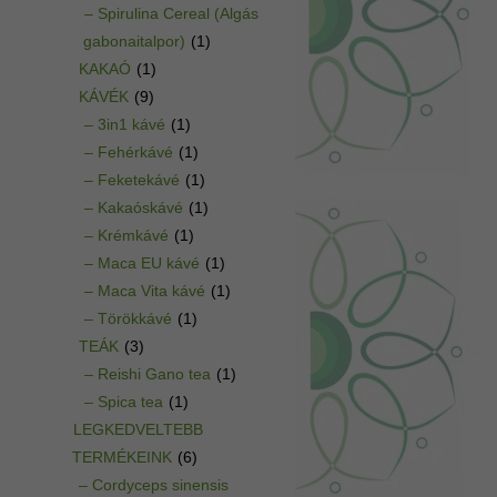
– Spirulina Cereal (Algás
gabonaitalpor)
(1)
KAKAÓ
(1)
KÁVÉK
(9)
– 3in1 kávé
(1)
– Fehérkávé
(1)
– Feketekávé
(1)
– Kakaóskávé
(1)
– Krémkávé
(1)
– Maca EU kávé
(1)
– Maca Vita kávé
(1)
– Törökkávé
(1)
TEÁK
(3)
– Reishi Gano tea
(1)
– Spica tea
(1)
LEGKEDVELTEBB
TERMÉKEINK
(6)
– Cordyceps sinensis