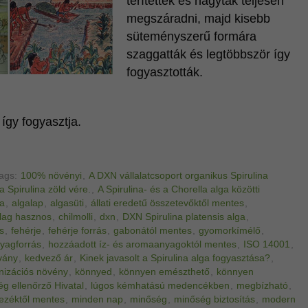
terítették és hagyták teljesen
megszáradni, majd kisebb
süteményszerű formára
szaggatták és legtöbbször így
fogyasztották.
így fogyasztja.
ags:
100% növényi
,
A DXN vállalatcsoport organikus Spirulina
a Spirulina zöld vére.
,
A Spirulina- és a Chorella alga közötti
ga
,
algalap
,
algasüti
,
állati eredetű összetevőktől mentes
,
ilag hasznos
,
chilmolli
,
dxn
,
DXN Spirulina platensis alga
,
s
,
fehérje
,
fehérje forrás
,
gabonától mentes
,
gyomorkímélő
,
yagforrás
,
hozzáadott íz- és aromaanyagoktól mentes
,
ISO 14001
,
vány
,
kedvező ár
,
Kinek javasolt a Spirulina alga fogyasztása?
,
nizációs növény
,
könnyed
,
könnyen emészthető
,
könnyen
ég ellenőrző Hivatal
,
lúgos kémhatású medencékben
,
megbízható
,
ezéktől mentes
,
minden nap
,
minőség
,
minőség biztosítás
,
modern