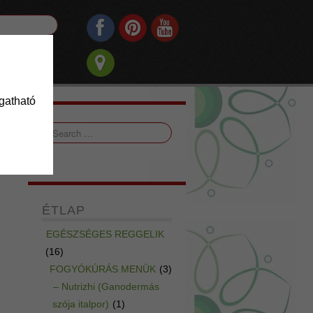
ogatható
ÉTLAP
EGÉSZSÉGES REGGELIK
(16)
FOGYÓKÚRÁS MENÜK
(3)
– Nutrizhi (Ganodermás
szója italpor)
(1)