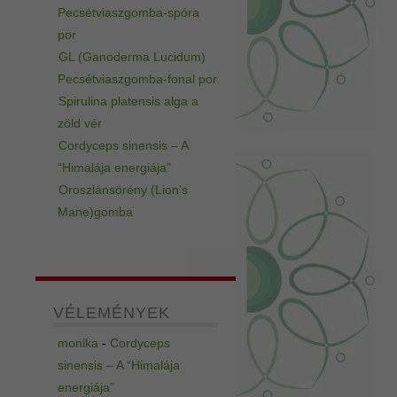
Pecsétviaszgomba-spóra
por
GL (Ganoderma Lucidum)
Pecsétviaszgomba-fonal por
Spirulina platensis alga a
zöld vér
Cordyceps sinensis – A
“Himalája energiája”
Oroszlánsörény (Lion’s
Mane)gomba
VÉLEMÉNYEK
monika
-
Cordyceps
sinensis – A “Himalája
energiája”