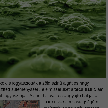
kok is fogyasztották a zöld színű algát és nagy
szített süteményszerű élelmiszerüket a
tecuitlatl
-t, ami
l fogyasztóját.
A sűrű hálóval összegyűjtött algát a
parton 2-3 cm vastagságúra