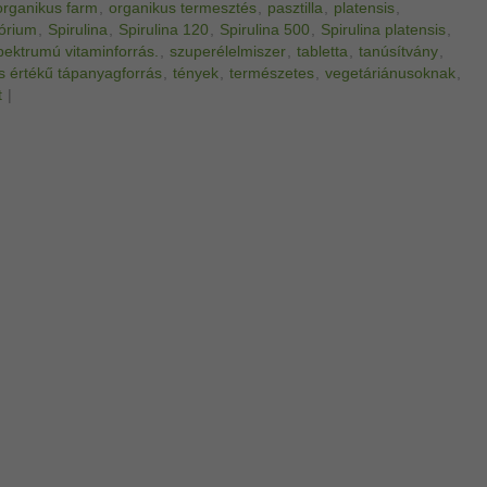
organikus farm
,
organikus termesztés
,
pasztilla
,
platensis
,
tórium
,
Spirulina
,
Spirulina 120
,
Spirulina 500
,
Spirulina platensis
,
pektrumú vitaminforrás.
,
szuperélelmiszer
,
tabletta
,
tanúsítvány
,
es értékű tápanyagforrás
,
tények
,
természetes
,
vegetáriánusoknak
,
t
|