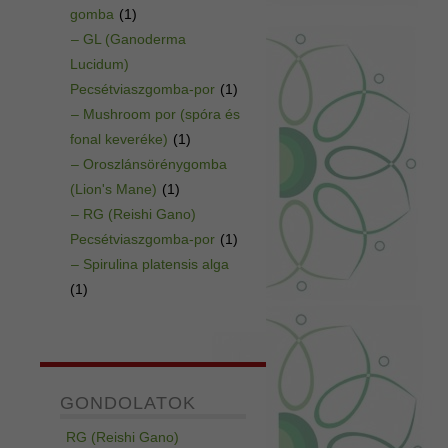
gomba
(1)
– GL (Ganoderma
Lucidum)
Pecsétviaszgomba-por
(1)
– Mushroom por (spóra és
fonal keveréke)
(1)
– Oroszlánsörénygomba
(Lion's Mane)
(1)
– RG (Reishi Gano)
Pecsétviaszgomba-por
(1)
– Spirulina platensis alga
(1)
GONDOLATOK
RG (Reishi Gano)