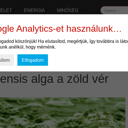
ÉLET
ENERGIA
MINŐSÉG
gle Analytics-et használunk…
fogadod köszönjük! Ha elutasítod, megértjük, így továbbra is lát
olonizációs növény
lunk anélkül, hogy mérnénk.
sítom
Elfogadom
tensis alga a zöld vér