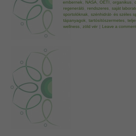
embernek
,
NASA
,
OÉTI
,
organikus
,
regeneráló
,
rendszeres
,
saját labora
sportolóknak
,
szénhidrát- és széles s
tápanyagok
,
tartósítószermetes
,
telj
wellness
,
zöld vér
|
Leave a commen