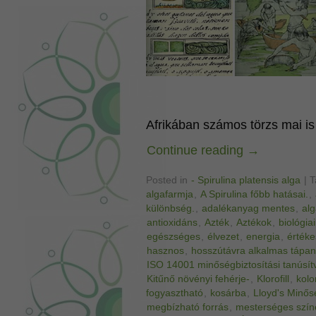
Afrikában számos törzs mai is 
Continue reading
→
Posted in
- Spirulina platensis alga
|
T
algafarmja
,
A Spirulina főbb hatásai.
,
különbség.
,
adalékanyag mentes
,
al
antioxidáns
,
Azték
,
Aztékok
,
biológia
egészséges
,
élvezet
,
energia
,
értéke
hasznos
,
hosszútávra alkalmas tápan
ISO 14001 minőségbiztosítási tanúsít
Kitűnő növényi fehérje-
,
Klorofill
,
kolo
fogyasztható
,
kosárba
,
Lloyd's Minős
megbízható forrás
,
mesterséges szín